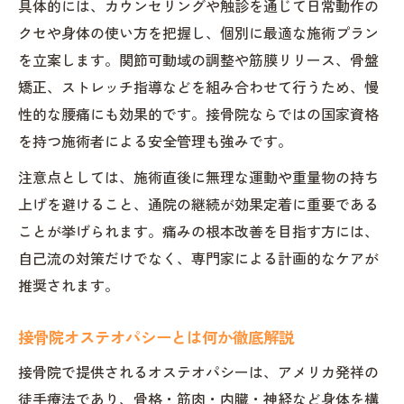
具体的には、カウンセリングや触診を通じて日常動作の
治療院トラストと接骨院の施術を比較しよ
クセや身体の使い方を把握し、個別に最適な施術プラン
う
を立案します。関節可動域の調整や筋膜リリース、骨盤
名医が語る接骨院オステオパシーの正しい
矯正、ストレッチ指導などを組み合わせて行うため、慢
受け方
性的な腰痛にも効果的です。接骨院ならではの国家資格
施術選びで迷ったら知っておきたい腰痛対策
を持つ施術者による安全管理も強みです。
接骨院と他の整体の違いを腰痛対策で比較
注意点としては、施術直後に無理な運動や重量物の持ち
オステオパシー料金の目安と通院回数の関
上げを避けること、通院の継続が効果定着に重要である
係性
ことが挙げられます。痛みの根本改善を目指す方には、
自己流の対策だけでなく、専門家による計画的なケアが
名医が伝える施術選びのポイントと腰痛対
推奨されます。
応力
接骨院オステオパシーの信頼性と選び方ガ
接骨院オステオパシーとは何か徹底解説
イド
接骨院で提供されるオステオパシーは、アメリカ発祥の
腰の痛みに効果的な接骨院かどうかの見極
徒手療法であり、骨格・筋肉・内臓・神経など身体を構
め方