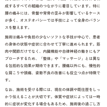
成するすべての組織のつながりに着目しています。特に
腰痛予防と再発防止に役立つ通院継続のコツ
腰の痛みには、骨盤や背骨の歪みが影響しているケース
接骨院オステオパシーで腰痛予防を実現す
が多く、オステオパシーでは手技によって全身のバラン
る方法
スを整えます。
再発防止へ導く接骨院通院継続のポイント
施術は痛みや負担の少ないソフトな手技が中心で、患者
腰の痛みを繰り返さない生活習慣と接骨院
の身体の状態や症状に合わせて丁寧に進められます。筋
利用法
肉や関節だけでなく、内臓機能や自律神経の働きにもア
オステオパシー整体と組み合わせた予防ケ
プローチするため、「整体」や「マッサージ」とは異な
アの実践
る包括的な効果が期待できます。腰痛以外にも、慢性的
信頼できる接骨院で続ける腰痛予防習慣
な肩こりや頭痛、姿勢不良の改善にも役立つ点が特徴で
す。
なお、施術を受ける際には、現在の体調や既往歴をしっ
かり伝えることが大切です。体質や症状によっては一時
的に症状が変化する場合もあるため、施術後の過ごし方