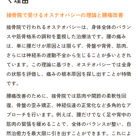
シー
接骨院で受けるオステオパシーの理論と腰痛改善
全身バランス調整で腰痛を根本改善する方法
接骨院で全身バランスを整える施術の流れ
接骨院で行われるオステオパシーは、身体全体のバラン
スや筋骨格系の調和を重視した治療法です。腰の痛み
オステオパシー整体で腰痛が改善される仕
は、単に腰だけが原因とは限らず、骨盤や背骨、筋肉、
組み
さらには神経系の連動不全から生じることが多いとされ
接骨院の全身調整で得られる効果とメリッ
ています。この理論に基づき、オステオパシーでは全身
ト
の状態を評価し、痛みの根本原因を探し出すことが特徴
腰の痛みに全身ケアが重要な理由と接骨院
です。
選び
腰痛改善のために、接骨院では筋肉や関節の柔軟性回
オステオパシー治療院との違いを理解しよ
復、骨盤の歪み矯正、神経伝達の正常化など多角的なア
う
プローチを行います。例えば、腰だけでなく足や背中の
オステオパシー施術後の注意点と安心ポイント
筋肉の緊張を緩めることで、全体のバランスが整い、自
接骨院での施術後に大切なセルフケアの方
然治癒力を最大限に引き出すことができます。これによ
法