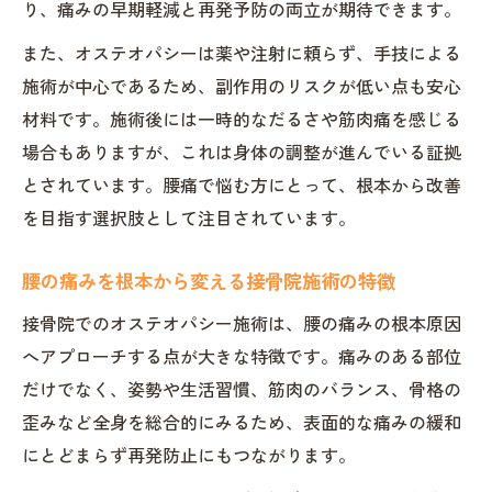
り、痛みの早期軽減と再発予防の両立が期待できます。
オステオパシー後の体調変化と安心して通
また、オステオパシーは薬や注射に頼らず、手技による
うコツ
施術が中心であるため、副作用のリスクが低い点も安心
施術後の注意点と好転反応の見極めポイン
材料です。施術後には一時的なだるさや筋肉痛を感じる
ト
場合もありますが、これは身体の調整が進んでいる証拠
腰の痛みが再発しないための接骨院での過
とされています。腰痛で悩む方にとって、根本から改善
ごし方
を目指す選択肢として注目されています。
接骨院で安心して通院を続ける工夫と体験
談
腰の痛みを根本から変える接骨院施術の特徴
接骨院で安全に実感するオステオパシーの効果
接骨院でのオステオパシー施術は、腰の痛みの根本原因
接骨院オステオパシー施術の安全性と信頼
へアプローチする点が大きな特徴です。痛みのある部位
度
だけでなく、姿勢や生活習慣、筋肉のバランス、骨格の
腰痛への実践的な効果と患者の体感の違い
歪みなど全身を総合的にみるため、表面的な痛みの緩和
オステオパシーは怪しい？接骨院での実際
にとどまらず再発防止にもつながります。
の声