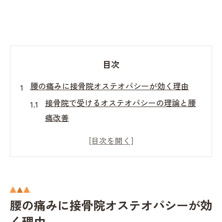
目次
腰の痛みに接骨院オステオパシーが効く理由
接骨院で受けるオステオパシーの理論と腰
痛改善
腰の痛みを根本から変える接骨院施術の特
徴
接骨院オステオパシーとは何か徹底解説
腰痛対策に接骨院オステオパシーが選ばれ
る理由
腰の痛みに接骨院オステオパシーが効
効果実感の声から見る接骨院のオステオパ
く理由