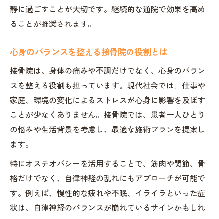
慢性的な痛み改善に役立つオステオパシー活用
静に過ごすことが大切です。継続的な通院で効果を高め
術
ることが推奨されます。
接骨院での慢性痛対策オステオパシー活用
法
心身のバランスを整える接骨院の役割とは
慢性的な肩こりや腰痛を緩和する施術の特
接骨院は、身体の痛みや不調だけでなく、心身のバラン
徴
スを整える役割も担っています。現代社会では、仕事や
オステオパシー施術で痛みの根本原因に迫
家庭、環境の変化によるストレスが心身に影響を及ぼす
る
ことが少なくありません。接骨院では、患者一人ひとり
の悩みや生活背景を考慮し、最適な施術プランを提案し
接骨院で行う生活習慣のアドバイス事例
ます。
痛み改善に向けた接骨院の継続的サポート
自律神経の乱れには接骨院の施術が効果的
特にオステオパシーを活用することで、筋肉や関節、骨
格だけでなく、自律神経の乱れにもアプローチが可能で
自律神経調整に接骨院オステオパシーを活
す。例えば、慢性的な疲れや不眠、イライラといった症
用
状は、自律神経のバランスが崩れているサインかもしれ
接骨院施術が心身の安定につながる理由