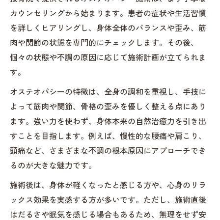
カウンセリングから始まります。患者の症状や生活習慣
毎日を快適に過ごす接骨院利用のヒント
を詳しくヒアリングし、身体全体のバランスや歪み、筋
ストレスをためない生活と接骨院の関係
肉や関節の状態を専門的にチェックします。その後、
接骨院でのアドバイスが生活改善に役立つ
個々の状態や不調の原因に応じて施術計画が立てられま
理由
す。
自然治癒力を高める施術がもたらす変化とは
オステオパシーの特徴は、全身の調和を重視し、手技に
接骨院オステオパシー施術で期待できる効
よって筋肉や関節、骨格の歪みを優しく整える点にあり
果
ます。強い力を使わず、身体本来の自然治癒力を引き出
自然治癒力が高まる過程と接骨院のサポー
すことを目指します。例えば、慢性的な腰痛や肩こり、
ト
頭痛など、さまざまな不調の根本原因にアプローチでき
施術後の身体変化を実感するポイント
るのが大きな魅力です。
オステオパシーと接骨院で体質改善を目指
施術後は、身体が軽くなったと感じる方や、心身のリラ
す
ックス効果を実感する方が多いです。ただし、施術直後
接骨院施術が慢性痛の緩和に役立つ理由
はだるさや眠気を感じる場合もあるため、無理をせず安