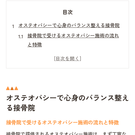
目次
オステオパシーで心身のバランス整える接骨院
接骨院で受けるオステオパシー施術の流れ
と特徴
心身のバランスを整える接骨院の役割とは
オステオパシーがもたらす自然治癒力の高
め方
接骨院で感じる体と心のリラックス効果
バランス改善に有効な接骨院オステオパシ
オステオパシーで心身のバランス整え
ー施術例
る接骨院
ストレスをためない習慣の第一歩は接骨院から
接骨院で受けるオステオパシー施術の流れと特徴
接骨院で始めるストレス解消の新習慣
接骨院で提供されるオステオパシー施術は、まず丁寧な
オステオパシー施術が習慣化に与える影響