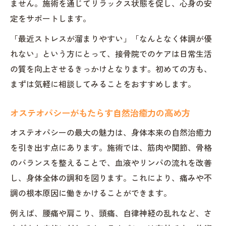
ません。施術を通じてリラックス状態を促し、心身の安
自律神経の乱れがもたらす症状と接骨院の
定をサポートします。
対応
「最近ストレスが溜まりやすい」「なんとなく体調が優
オステオパシー施術で自律神経を整える方
れない」という方にとって、接骨院でのケアは日常生活
法
の質を向上させるきっかけとなります。初めての方も、
接骨院が提案するセルフケアとその効果
まずは気軽に相談してみることをおすすめします。
施術後の注意点を押さえて健康維持を実現
接骨院施術後に気をつけたい生活習慣
オステオパシーがもたらす自然治癒力の高め方
オステオパシー施術後の身体変化に注目
オステオパシーの最大の魅力は、身体本来の自然治癒力
健康維持のために接骨院が伝える注意点
を引き出す点にあります。施術では、筋肉や関節、骨格
施術後のセルフケアと再発予防策
のバランスを整えることで、血液やリンパの流れを改善
心身の安定を保つための接骨院活用法
し、身体全体の調和を図ります。これにより、痛みや不
調の根本原因に働きかけることができます。
例えば、腰痛や肩こり、頭痛、自律神経の乱れなど、さ