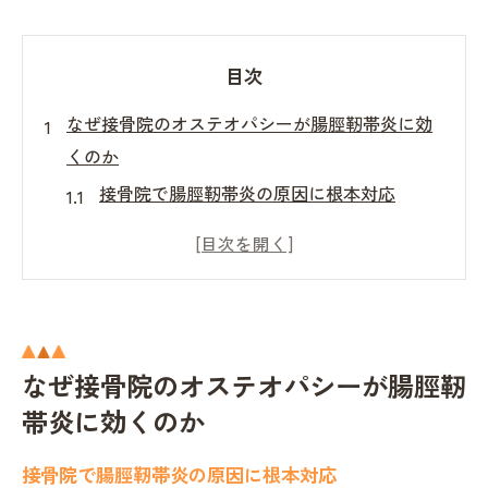
目次
なぜ接骨院のオステオパシーが腸脛靭帯炎に効
くのか
接骨院で腸脛靭帯炎の原因に根本対応
オステオパシーが痛み改善へ導く理由
身体全体のバランス調整と腸脛靭帯炎
接骨院の専門施術が与える効果とは
腸脛靭帯炎と筋膜・骨格の歪みの関係
腸脛靭帯炎の根本改善へ導く接骨院施術法
なぜ接骨院のオステオパシーが腸脛靭
帯炎に効くのか
接骨院で受ける腸脛靭帯炎の専門施術例
オステオパシーによる優しい手技の流れ
接骨院で腸脛靭帯炎の原因に根本対応