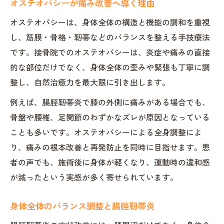
オステオパシーが痛み改善へ導く理由
オステオパシーと一般的施術の違い比較
オステオパシーは、身体全体の構造と機能の調和を重視
根本改善のために接骨院が選ばれる理由
し、筋膜・骨格・靭帯などのバランスを整える手技療法
腸脛靭帯炎の早期回復を目指す施術体制
です。接骨院でのオステオパシーは、炎症や痛みの直接
腸脛靭帯炎の痛み緩和に役立つセルフケアのコ
的な部位だけでなく、身体全体の歪みや緊張も丁寧に調
ツ
整し、自然治癒力を最大限に引き出します。
接骨院推奨の腸脛靭帯炎セルフケア方法
例えば、腸脛靭帯炎で膝の外側に痛みがある場合でも、
筋肉ほぐしとストレッチの正しい実践法
骨盤や腰椎、足関節のわずかなズレが原因となっている
腸脛靭帯炎やってはいけないことの注意
ことも多いです。オステオパシーによる全身調整によ
湿布や低周波治療器の使い方ポイント
り、痛みの根本改善と再発防止を同時に目指せます。患
日常生活でできる腸脛靭帯炎予防策
者の声でも、施術後に身体が軽くなり、運動時の違和感
が減ったという実感が多く寄せられています。
腸脛靭帯炎と再発予防の最新ストレッチ指導
接骨院指導の腸脛靭帯炎ストレッチ法
身体全体のバランス調整と腸脛靭帯炎
柔軟性向上を目指すストレッチのコツ