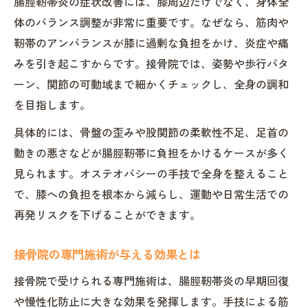
腸脛靭帯炎の症状改善には、膝周辺だけでなく、身体全
腸脛靭帯炎再発を防ぐ日常の注意点
体のバランス調整が非常に重要です。なぜなら、筋肉や
ストレッチで筋膜・靭帯への負担を軽減
靭帯のアンバランスが膝に過剰な負担をかけ、炎症や痛
運動前後のケアが再発予防のポイント
みを引き起こすからです。接骨院では、姿勢や歩行パタ
ーン、関節の可動域まで細かくチェックし、全身の調和
を目指します。
具体的には、骨盤の歪みや股関節の柔軟性不足、足首の
動きの悪さなどが腸脛靭帯に負担をかけるケースが多く
見られます。オステオパシーの手技で全身を整えること
で、膝への負担を根本から減らし、運動や日常生活での
再発リスクを下げることができます。
接骨院の専門施術が与える効果とは
接骨院で受けられる専門施術は、腸脛靭帯炎の早期回復
や慢性化防止に大きな効果を発揮します。手技による筋