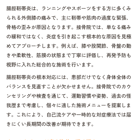
筋膜リリースが腸脛靭帯炎改善に有効な訳
腸脛靭帯炎は、ランニングやスポーツをする方に多くみ
骨格調整を活かした接骨院の実践手法
られる外側膝の痛みで、主に靭帯や筋肉の過度な緊張、
腸脛靭帯炎に特化したアプローチ解説
骨格の歪みが原因となります。接骨院では、単なる痛み
オステオパシーによる腸脛靭帯炎対応の特徴と
の緩和ではなく、炎症を引き起こす根本的な原因を見極
効果
めてアプローチします。例えば、膝や股関節、骨盤の動
接骨院で行うオステオパシーの独自性解説
きや柔軟性、筋膜の状態まで丁寧に評価し、再発予防も
腸脛靭帯炎への効果的なアプローチ手法
視野に入れた総合的な施術を行います。
身体への負担を減らす施術のポイント
腸脛靭帯炎の根本対応には、患部だけでなく身体全体の
オステオパシーが再発予防に役立つ理由
バランスを見直すことが欠かせません。接骨院でのカウ
施術後に実感できる身体の変化とは
ンセリングや検査を通じて、運動習慣や姿勢、過去の怪
我歴まで考慮し、個々に適した施術メニューを提案しま
接骨院で腸脛靭帯炎にアプローチする理由を解
す。これにより、自己流ケアや一時的な対症療法では届
説
きにくい長期間の改善が期待できます。
なぜ腸脛靭帯炎は接骨院で改善しやすい？
接骨院の専門知識と施術経験が活きる場面