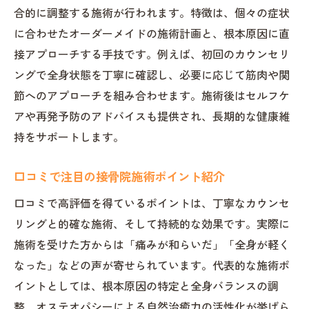
合的に調整する施術が行われます。特徴は、個々の症状
こめかみ痛み緩和のための生活改善法
に合わせたオーダーメイドの施術計画と、根本原因に直
接骨院と日常ケアの併用メリット解説
接アプローチする手技です。例えば、初回のカウンセリ
信頼できる接骨院選びで注意すべき点
ングで全身状態を丁寧に確認し、必要に応じて筋肉や関
おぎの接骨院での取組み事例紹介
節へのアプローチを組み合わせます。施術後はセルフケ
全身調整がもたらす日常生活の変化
アや再発予防のアドバイスも提供され、長期的な健康維
持をサポートします。
接骨院施術で実感できる毎日の変化
オステオパシーで快適な生活を手に入れる
口コミで注目の接骨院施術ポイント紹介
こめかみの痛み改善と生活習慣の工夫
口コミで高評価を得ているポイントは、丁寧なカウンセ
ホットペッパーで評価される施術実例
リングと的確な施術、そして持続的な効果です。実際に
全身調整と心身のバランス維持について
施術を受けた方からは「痛みが和らいだ」「全身が軽く
接骨院利用者のリアルな体験談を紹介
なった」などの声が寄せられています。代表的な施術ポ
快適な毎日を目指す接骨院選びのヒント
イントとしては、根本原因の特定と全身バランスの調
接骨院選びで重視したいポイントまとめ
整、オステオパシーによる自然治癒力の活性化が挙げら