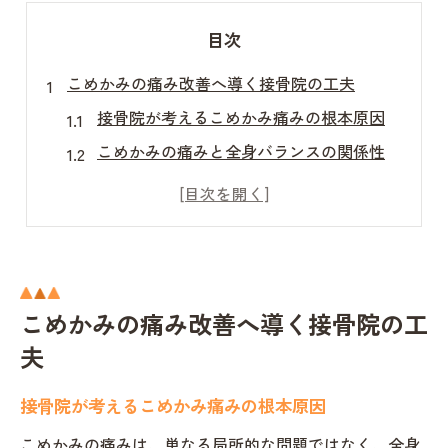
目次
こめかみの痛み改善へ導く接骨院の工夫
接骨院が考えるこめかみ痛みの根本原因
こめかみの痛みと全身バランスの関係性
接骨院で実践される痛み対策の工夫とは
おぎの接骨院のアプローチと特徴を解説
口コミで注目の接骨院施術ポイント紹介
駒込エリアで選ばれる接骨院の理由
こめかみの痛み改善へ導く接骨院の工
オステオパシーで整う全身バランスとは
夫
接骨院が行うオステオパシー施術の流れ
全身バランスを整える具体的な手技とは
接骨院が考えるこめかみ痛みの根本原因
こめかみの痛み軽減と姿勢改善の関係
こめかみの痛みは、単なる局所的な問題ではなく、全身