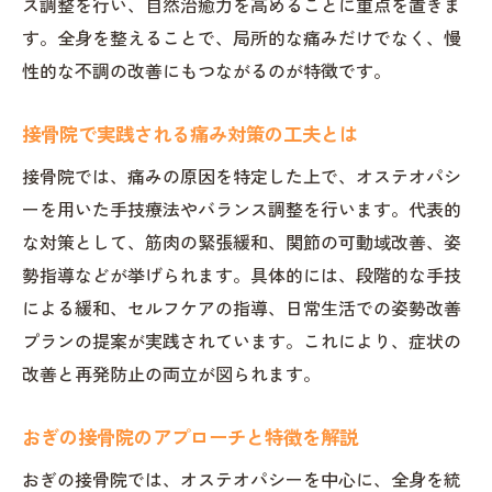
こめかみの痛み改善へ導く施術事例紹介
ス調整を行い、自然治癒力を高めることに重点を置きま
す。全身を整えることで、局所的な痛みだけでなく、慢
ホットペッパーで評判の接骨院体験談
性的な不調の改善にもつながるのが特徴です。
施術者の資格と安心できるポイント解説
接骨院通院時の予約・相談体制について
接骨院で実践される痛み対策の工夫とは
こめかみの違和感に悩む方必見の施術法
接骨院では、痛みの原因を特定した上で、オステオパシ
接骨院がすすめるこめかみケアの方法
ーを用いた手技療法やバランス調整を行います。代表的
オステオパシーによる違和感解消プロセス
な対策として、筋肉の緊張緩和、関節の可動域改善、姿
こめかみの痛みと全身施術の関係性
勢指導などが挙げられます。具体的には、段階的な手技
口コミで支持される接骨院の技術力
による緩和、セルフケアの指導、日常生活での姿勢改善
セルフケアと併用した効果的なケア方法
プランの提案が実践されています。これにより、症状の
改善と再発防止の両立が図られます。
悩み別に選べる接骨院施術の特徴
自然治癒力を引き出すケアのポイント
おぎの接骨院のアプローチと特徴を解説
接骨院で促す自然治癒力のメカニズム
おぎの接骨院では、オステオパシーを中心に、全身を統
オステオパシーがもたらす身体への変化