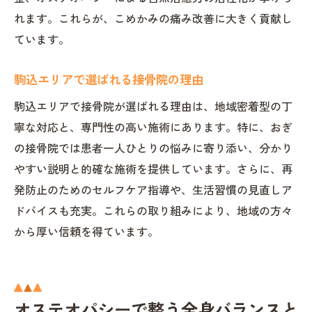
オステオパシー対応院の選択基準を解説
れます。これらが、こめかみの痛み改善に大きく貢献し
ています。
口コミやホットペッパー情報の活用法
施術内容と自分の悩みの相性チェック
駒込エリアで選ばれる接骨院の理由
予約やアクセス面も考慮した院選び
駒込エリアで接骨院が選ばれる理由は、地域密着型の丁
信頼できる接骨院探しの実践アドバイス
寧な対応と、専門性の高い施術にあります。特に、おぎ
の接骨院では患者一人ひとりの悩みに寄り添い、分かり
やすい説明と的確な施術を提供しています。さらに、再
発防止のためのセルフケア指導や、生活習慣の見直しア
ドバイスも充実。これらの取り組みにより、地域の方々
から厚い信頼を得ています。
オステオパシーで整う全身バランスと