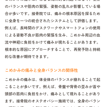
ホットペッパーで話題の施術効果を解説
のバランスや筋肉の緊張、姿勢の乱れが影響している場
生活習慣とオステオパシーの相乗効果
合が多いです。接骨院では、痛みの根本原因を探るため
接骨院を活用した全身ケアの重要性
に全身を一つの統合されたシステムとして評価します。
慢性的な頭痛を根本から和らげる方法
例えば、長時間のデスクワークやスマートフォンの使用
接骨院で分かる頭痛の根本的な原因特定
による姿勢不良が筋肉の緊張を生み、こめかみ周辺の血
流や神経に負担をかけて痛みが現れることがあります。
オステオパシーが頭痛に効く仕組み解説
根本的な原因にアプローチすることで、再発予防と持続
慢性頭痛改善へ導く生活習慣の見直し方
的な改善が期待できます。
接骨院とセルフケアの効果的な組み合わせ
体験談から学ぶ頭痛緩和の実践ポイント
こめかみの痛みと全身バランスの関係性
信頼できる接骨院選びの判断基準
こめかみの痛みは、体全体のバランスが崩れることで起
接骨院で受ける安心のオステオパシー体験
こることが多いです。例えば、骨盤や背骨の歪みが首や
接骨院初診の流れと施術前に知るべきこと
頭部の筋肉に負担をかけ、痛みとして現れることがあり
オステオパシー施術中の体感や注意点
ます。接骨院のオステオパシー施術では、全身のバラン