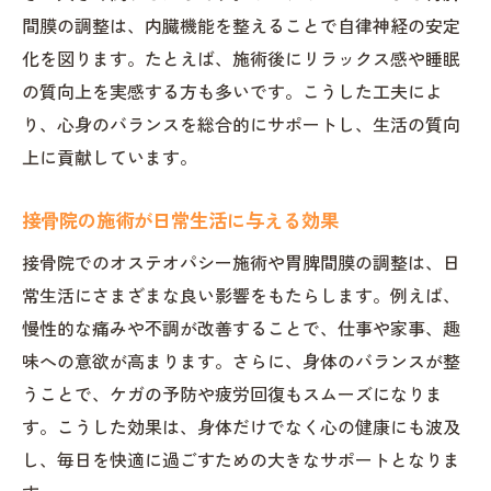
接骨院で実現する持続的健康サポート
間膜の調整は、内臓機能を整えることで自律神経の安定
接骨院が提供する長期的な健康維持策
化を図ります。たとえば、施術後にリラックス感や睡眠
の質向上を実感する方も多いです。こうした工夫によ
健康を持続するための接骨院の役割
り、心身のバランスを総合的にサポートし、生活の質向
オステオパシーが叶える健康サポート法
上に貢献しています。
接骨院で続けるセルフケアの重要性
施術後のアドバイスで健康維持を目指す
接骨院の施術が日常生活に与える効果
接骨院と歩む持続的な健康管理の実際
接骨院でのオステオパシー施術や胃脾間膜の調整は、日
常生活にさまざまな良い影響をもたらします。例えば、
慢性的な痛みや不調が改善することで、仕事や家事、趣
味への意欲が高まります。さらに、身体のバランスが整
うことで、ケガの予防や疲労回復もスムーズになりま
す。こうした効果は、身体だけでなく心の健康にも波及
し、毎日を快適に過ごすための大きなサポートとなりま