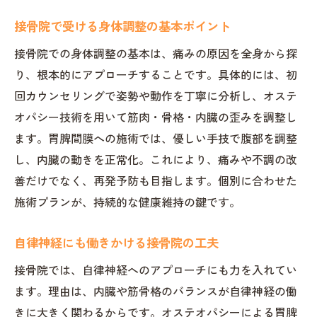
接骨院の手技で実感する生活の変化
接骨院で受ける身体調整の基本ポイント
オステオパシーによる生活質の向上事例
接骨院での身体調整の基本は、痛みの原因を全身から探
接骨院で学ぶセルフケアと予防の知恵
り、根本的にアプローチすることです。具体的には、初
手技療法がもたらす習慣改善のポイント
回カウンセリングで姿勢や動作を丁寧に分析し、オステ
接骨院の施術後に意識したい生活習慣
オパシー技術を用いて筋肉・骨格・内臓の歪みを調整し
手技療法を活かした再発予防の考え方
ます。胃脾間膜への施術では、優しい手技で腹部を調整
し、内臓の動きを正常化。これにより、痛みや不調の改
オステオパシー施術がもたらす変化を体感
善だけでなく、再発予防も目指します。個別に合わせた
接骨院での体験から得た変化の実例
施術プランが、持続的な健康維持の鍵です。
オステオパシー施術後の身体の反応とは
接骨院利用者が語る実感した効果
自律神経にも働きかける接骨院の工夫
施術を重ねることで現れる身体の違い
接骨院では、自律神経へのアプローチにも力を入れてい
接骨院で気づく心身のポジティブな変化
ます。理由は、内臓や筋骨格のバランスが自律神経の働
オステオパシー施術体験者の声の紹介
きに大きく関わるからです。オステオパシーによる胃脾