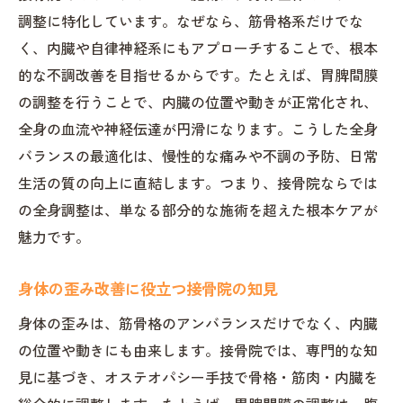
オステオパシーが身体全体に与える恩恵
調整に特化しています。なぜなら、筋骨格系だけでな
接骨院で実践されるオステオパシーの流れ
く、内臓や自律神経系にもアプローチすることで、根本
痛みの根本解消に導くオステオパシーの力
的な不調改善を目指せるからです。たとえば、胃脾間膜
オステオパシーによる予防的アプローチ解
の調整を行うことで、内臓の位置や動きが正常化され、
説
全身の血流や神経伝達が円滑になります。こうした全身
慢性的な痛みに悩む方へ接骨院の新提案
バランスの最適化は、慢性的な痛みや不調の予防、日常
生活の質の向上に直結します。つまり、接骨院ならでは
慢性的な痛みへ接骨院からの解決策
の全身調整は、単なる部分的な施術を超えた根本ケアが
接骨院でできる痛みの根本的な見直し
魅力です。
オステオパシーを活用した接骨院の提案
接骨院選びで大切な施術前のポイント
身体の歪み改善に役立つ接骨院の知見
慢性痛に強い接骨院の最新施術事例
身体の歪みは、筋骨格のアンバランスだけでなく、内臓
接骨院を活用した日常ケアの考え方
の位置や動きにも由来します。接骨院では、専門的な知
胃脾間膜へのアプローチが与える効果とは
見に基づき、オステオパシー手技で骨格・筋肉・内臓を
接骨院が注目する胃脾間膜調整の意味