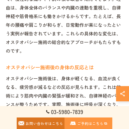
由は、身体全体のバランスや内臓の連動を重視し、自律
神経や筋骨格系にも働きかけるからです。たとえば、長
年の腰痛や肩こりが和らぎ、日常動作が楽になったとい
う実例が報告されています。これらの具体的な変化は、
オステオパシー施術の総合的なアプローチがもたらすも
のです。
オステオパシー施術後の身体の反応とは
オステオパシー施術後は、身体が軽くなる、血流が良く
なる、疲労感が減るなどの反応が見られます。これは施
術により筋肉や内臓の緊張が緩和され、自律神経のバラ
ンスが整うためです。実際、施術後に呼吸が深くなり、
03-5980-7839
視界が明るくなったと感じるケースも多く、自然治癒力
の向上が体感されています。このような反応は、身体全
お問い合わせはこちら
ご予約はこちら