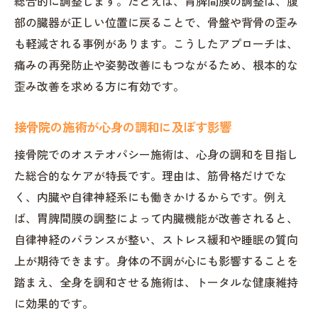
総合的に調整します。たとえば、胃脾間膜の調整は、腹
胃脾間膜アプローチで期待できる変化
部の臓器が正しい位置に戻ることで、骨盤や背骨の歪み
も軽減される事例があります。こうしたアプローチは、
接骨院で行う胃脾間膜施術の具体例
痛みの再発防止や姿勢改善にもつながるため、根本的な
胃脾間膜への手技が全身に与える影響
歪み改善を求める方に有効です。
オステオパシーと胃脾間膜調整の関係性
接骨院の視点で考える内臓調整の重要性
接骨院の施術が心身の調和に及ぼす影響
自然治癒力を高める施術の魅力を解説
接骨院でのオステオパシー施術は、心身の調和を目指し
接骨院の施術が自然治癒力に及ぼす効果
た総合的なケアが特長です。理由は、筋骨格だけでな
オステオパシーで引き出す回復力の秘密
く、内臓や自律神経系にも働きかけるからです。例え
接骨院が重視する自然治癒力の考え方
ば、胃脾間膜の調整によって内臓機能が改善されると、
手技療法で高める自己回復力のポイント
自律神経のバランスが整い、ストレス緩和や睡眠の質向
上が期待できます。身体の不調が心にも影響することを
自然治癒力向上に役立つ接骨院の工夫
踏まえ、全身を調和させる施術は、トータルな健康維持
接骨院で体感できる自己治癒力の進化
に効果的です。
日常生活の質向上へ導く手技療法の実力