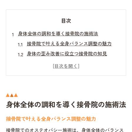
目次
身体全体の調和を導く接骨院の施術法
接骨院で叶える全身バランス調整の魅力
身体の歪み改善に役立つ接骨院の知見
接骨院の施術が心身の調和に及ぼす影響
接骨院で受ける身体調整の基本ポイント
自律神経にも働きかける接骨院の工夫
接骨院の施術が日常生活に与える効果
身体全体の調和を導く接骨院の施術法
オステオパシーで叶える根本改善の秘訣
接骨院で受けるオステオパシーの特徴
接骨院で叶える全身バランス調整の魅力
根本改善を目指すオステオパシー施術法
接骨院でのオステオパシー施術は、身体全体のバランス