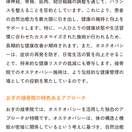
律神経、骨格、筋肉、結合組織の調整を通じて、バラン
治療後の健康維持方法を学ぶ
スを整えることを目的としています。これにより、患者
オステオパシーで整える身体と心のバランス
の自然治癒力を最大限に引き出し、健康の維持と向上を
心身の調和を目指すオステオパシー
サポートします。特に、一人ひとりの健康状態や生活習
ストレス管理と接骨院のアプローチ
慣に合わせたカスタマイズされた施術が行われるため、
身体のバランスを整える施術法
長期的な健康改善が期待されます。また、オステオパシ
ーは、症状の再発を防ぎ、日常生活の質を向上させるこ
心と体の健康をつなぐ役割
とで、将来的な健康リスクの低減にも寄与します。接骨
健康な心身を保つための日常ケア
院でのオステオパシー施術は、より包括的な健康管理の
接骨院で学ぶメンタルヘルスの重要性
場としての役割を果たしているのです。
痛みの根本に迫る接骨院の施術の真髄
根本治療を目指す施術の進化
おぎの接骨院の特色あるアプローチ
痛みの原因を究明するプロセス
おぎの接骨院では、オステオパシーを活用した独自のア
最新の技術を用いた痛みの軽減法
プローチが特徴です。オステオパシーは、体の構造と機
患者中心のアプローチで痛みを改善
能が密接に関係しているという考えに基づき、自然治癒