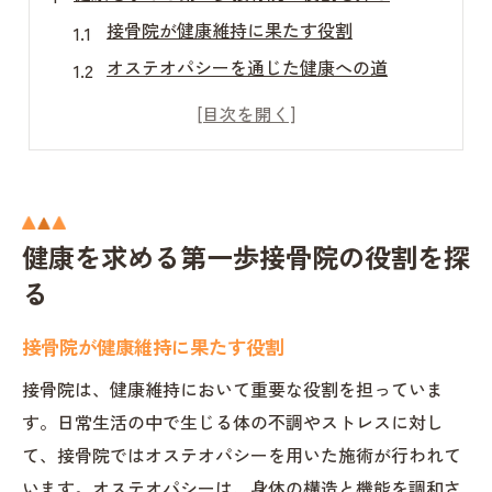
接骨院が健康維持に果たす役割
オステオパシーを通じた健康への道
おぎの接骨院の特色あるアプローチ
接骨院での初診体験を知る
健康管理と接骨院の重要性
接骨院で始める新しいライフスタイル
健康を求める第一歩接骨院の役割を探
おぎの接骨院オステオパシーの施術法とは
る
オステオパシー施術の基本原理
おぎの接骨院のオステオパシーとは
接骨院が健康維持に果たす役割
施術の流れとその効果
接骨院は、健康維持において重要な役割を担っていま
他の療法との違いを理解する
す。日常生活の中で生じる体の不調やストレスに対し
患者に合わせた施術プラン
て、接骨院ではオステオパシーを用いた施術が行われて
実際の施術例から学ぶオステオパシー
います。オステオパシーは、身体の構造と機能を調和さ