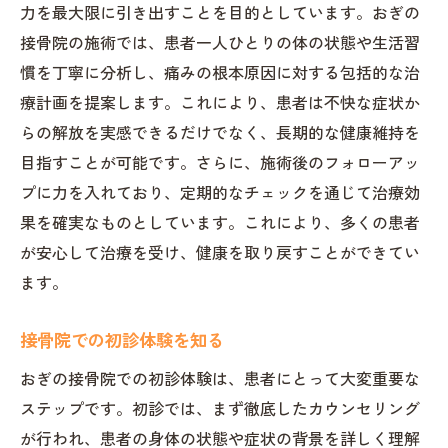
痛みの再発を防ぐための予防施策
力を最大限に引き出すことを目的としています。おぎの
接骨院の施術では、患者一人ひとりの体の状態や生活習
個別治療プランによる痛みの管理
慣を丁寧に分析し、痛みの根本原因に対する包括的な治
接骨院で学ぶ正しい姿勢と健康管理
療計画を提案します。これにより、患者は不快な症状か
日常から改善する正しい姿勢の重要性
らの解放を実感できるだけでなく、長期的な健康維持を
姿勢矯正の効果と方法
目指すことが可能です。さらに、施術後のフォローアッ
健康管理における姿勢の役割
プに力を入れており、定期的なチェックを通じて治療効
正しい姿勢がもたらす健康効果
果を確実なものとしています。これにより、多くの患者
接骨院で学ぶ姿勢改善のテクニック
が安心して治療を受け、健康を取り戻すことができてい
日常生活での姿勢維持のコツ
ます。
接骨院の施術で目指す長期的な健康維持
接骨院での初診体験を知る
継続的なケアで健康を守る方法
おぎの接骨院での初診体験は、患者にとって大変重要な
長期的な健康管理プランとは
ステップです。初診では、まず徹底したカウンセリング
接骨院での施術がもたらす持続可能な健康
が行われ、患者の身体の状態や症状の背景を詳しく理解