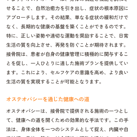
薬に頼らない治療接骨院の新しいアプローチ
せることで、自然治癒力を引き出し、症状の根本原因に
自然治癒力を活かした治療法
アプローチします。その結果、単なる症状の緩和だけで
なく、長期的な健康の基盤を築くことができるのです。
薬を使わない健康維持の理由
特に、正しい姿勢や適切な運動を奨励することで、日常
接骨院での非薬物療法の重要性
生活の質を向上させ、再発を防ぐことが期待されます。
患者の声から見る薬に頼らない治療
接骨院は、患者が自身の健康管理に積極的に関与するこ
現代医療と接骨院の役割
とを促し、一人ひとりに適した施術プランを提供してい
健康管理における接骨院の可能性
ます。これにより、セルフケアの意識を高め、より良い
自然治癒力を引き出すおぎの接骨院の秘密
生活の質を実現することが可能となります。
自然治癒力を高める施術とは
オステオパシーを通じた健康への道
オステオパシーで引き出す体の力
患者の体験談から学ぶ自然治癒力
オステオパシーは、接骨院で提供される施術の一つとし
て、健康への道を開くための効果的な手法です。この手
環境と体の調和を目指すアプローチ
法は、身体全体を一つのシステムとして捉え、内臓や自
おぎの接骨院独自の療法の魅力