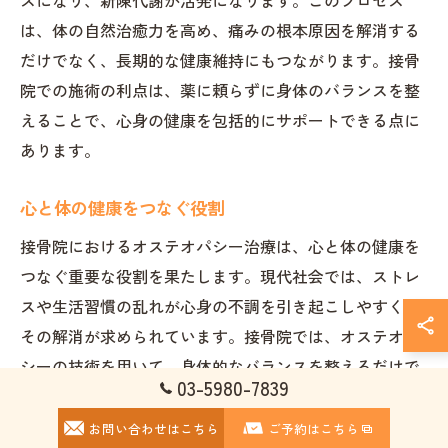
ズになり、新陳代謝が活発になります。このプロセス
は、体の自然治癒力を高め、痛みの根本原因を解消する
だけでなく、長期的な健康維持にもつながります。接骨
院での施術の利点は、薬に頼らずに身体のバランスを整
えることで、心身の健康を包括的にサポートできる点に
あります。
心と体の健康をつなぐ役割
接骨院におけるオステオパシー治療は、心と体の健康を
つなぐ重要な役割を果たします。現代社会では、ストレ
スや生活習慣の乱れが心身の不調を引き起こしやすく、
その解消が求められています。接骨院では、オステオパ
シーの技術を用いて、身体的なバランスを整えるだけで
03-5980-7839
なく、心の健康もサポートします。身体の調和が整う
と、自分自身の心の状態にも良い影響を与えることが多
お問い合わせはこちら
ご予約はこちら